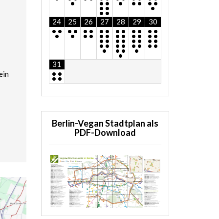
•
•
•
•
•
•
•
•
•
•
•
•
•
24
25
26
27
28
29
30
•
•
•
•
•
•
•
•
•
•
•
•
•
•
•
•
•
•
•
•
•
•
•
•
•
•
•
•
•
•
•
•
•
•
•
•
•
•
•
•
•
•
•
•
•
•
•
31
•
•
ein
•
•
Berlin-Vegan Stadtplan als
PDF-Download