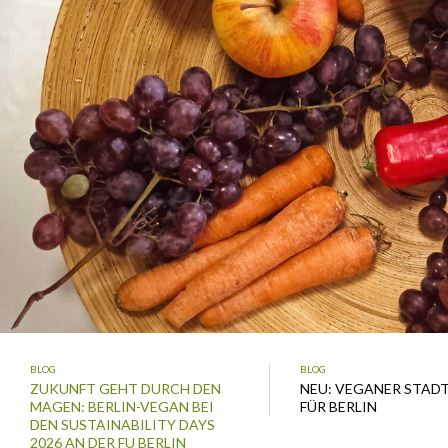
BLOG
BLOG
ZUKUNFT GEHT DURCH DEN
NEU: VEGANER STAD
MAGEN: BERLIN-VEGAN BEI
FÜR BERLIN
DEN SUSTAINABILITY DAYS
2026 AN DER FU BERLIN