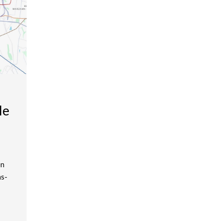
le
en
ns-