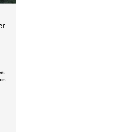
er
ei.
zum