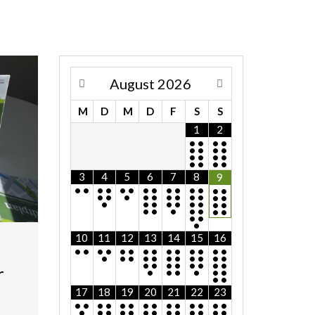
August
2026
M
D
M
D
F
S
S
1
2
•
•
•
•
•
•
•
•
•
•
•
•
•
•
•
•
3
4
5
6
7
8
9
•
•
•
•
•
•
•
•
•
•
•
•
•
•
•
•
•
•
•
•
•
•
•
•
•
•
•
•
•
•
•
•
•
•
•
•
•
•
•
•
•
•
•
•
10
11
12
13
14
15
16
•
•
•
•
•
•
•
•
•
•
•
•
•
•
•
•
•
•
•
•
•
•
•
•
•
•
•
•
•
•
•
•
•
r
•
•
•
•
•
•
•
•
17
18
19
20
21
22
23
•
•
•
•
•
•
•
•
•
•
•
•
•
•
•
•
•
•
•
•
•
•
•
•
•
•
•